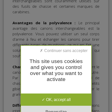
interchangeables sont couramment utilisés sur
des fusils de chasse et certaines marques de
carabines.
Avantages de la polyvalence :
Le principal
avantage des canons interchangeables est la
polyvalence. Vous pouvez utiliser un seul corps
d'arme à feu et échanger les canons pour tirer
différents types de munitions, ce qui en fait une
solution économique pour les chasseurs qui
souhaitent chasser une variété de gibiers.
This site uses cookies
and gives you control
Changer de calibre
: En changeant simplement le
canon, vous pouvez passer d'un calibre à l'autre.
over what you want to
Par exemple, vous pourriez avoir un fusil de
activate
chasse en calibre 12 pour chasser les petits
gibiers et un autre canon rayé pour chasser le
grand gibier.
OK, accept all
Différents types de canons :
Les canons
interchangeables peuvent être disponibles dans
Personalize