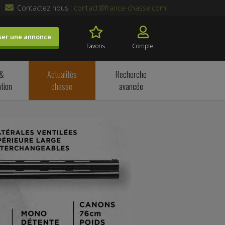
Contactez nous :
contact@france-chasse.com
ser une annonce
Favoris
Compte
 &
Actualités
Recherche
tion
chasse
avancée