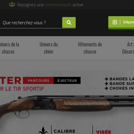
Rejoignez une
communauté
active
Dépo
nivers de la
Univers du
Vêtements de
Art
chasse
chien
chasse
Décora