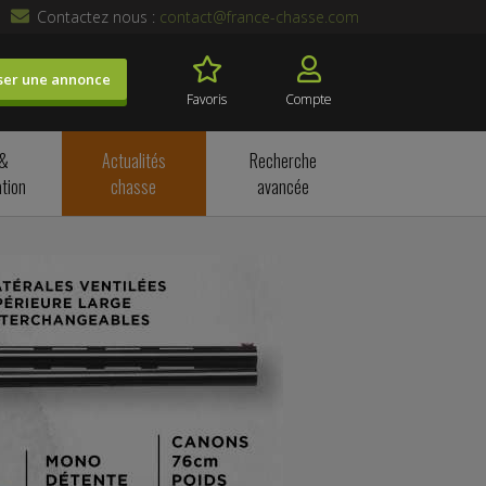
Contactez nous :
contact@france-chasse.com
ser une annonce
Favoris
Compte
 &
Actualités
Recherche
tion
chasse
avancée