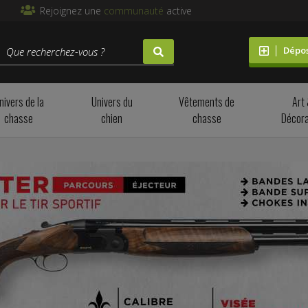
Rejoignez une
communauté
active
Dépo
nivers de la
Univers du
Vêtements de
Art
chasse
chien
chasse
Décora