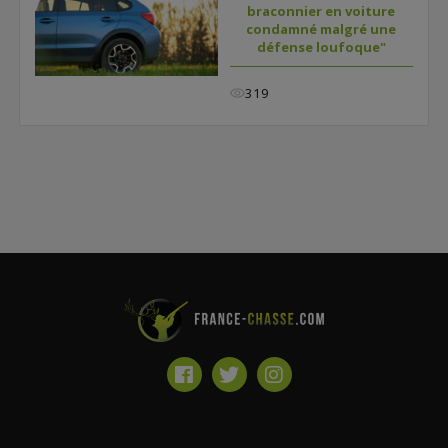
braconnier en voiture
condamné malgré une
défense loufoque"
319