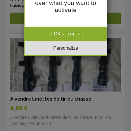
over what you want to
Publié par
Filoo
activate
OK, accept all
Personalize
A vendre lunettes de tir ou chasse
0,00 €
A vendre quelques lunettes de tir ou chasse. Mon mail:
gendalegli@outlook.fr