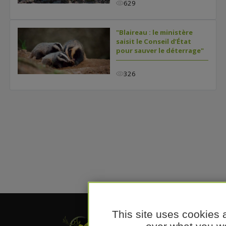
629
"Blaireau : le ministère
saisit le Conseil d’État
pour sauver le déterrage"
326
This site uses cookies 