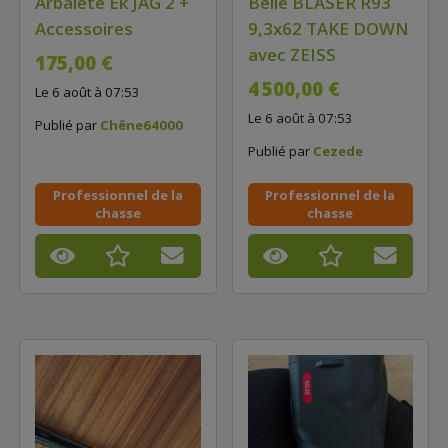
Arbalète Ek JAG 2 +
Belle BLASER R93
Accessoires
9,3x62 TAKE DOWN
avec ZEISS
175,00 €
4 500,00 €
Le 6 août à 07:53
Le 6 août à 07:53
Publié par
Chêne64000
Publié par
Cezede
Professionnel de la
Professionnel de la
chasse
chasse