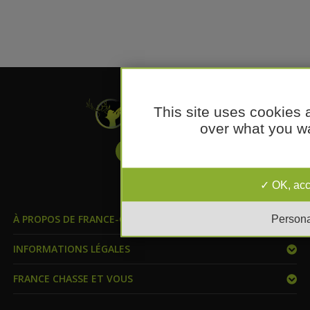
This site uses cookies 
over what you wa
OK, acc
Persona
À PROPOS DE FRANCE-CHASSE.COM
INFORMATIONS LÉGALES
FRANCE CHASSE ET VOUS