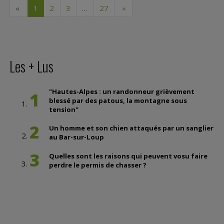
«
1
2
3
…
27
»
Les + Lus
"Hautes-Alpes : un randonneur grièvement
1
blessé par des patous, la montagne sous
tension"
2
Un homme et son chien attaqués par un sanglier
au Bar-sur-Loup
3
Quelles sont les raisons qui peuvent vosu faire
perdre le permis de chasser ?